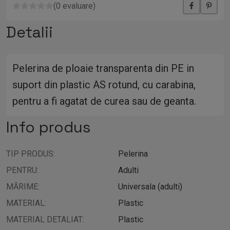
Nicio recenzie pentru acest produs inca:
0 evaluare
Detalii
Pelerina de ploaie transparenta din PE in
suport din plastic AS rotund, cu carabina,
pentru a fi agatat de curea sau de geanta.
Info produs
TIP PRODUS:
Pelerina
PENTRU:
Adulti
MĂRIME:
Universala (adulti)
MATERIAL:
Plastic
MATERIAL DETALIAT:
Plastic