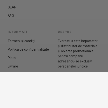
SEAP
FAQ
INFORMATII
DESPRE
Termeni și condiții
Everestus este importator
și distribuitor de materiale
Politica de confidențialitate
și obiecte promoționale
pentru companii,
Plata
adresându-se exclusiv
Livrare
persoanelor juridice.
Retragere din contract
Majoritatea produselor pot
fi personalizate cu logo, în
Date de contact
funcție de proiect și
cantitate.
ABONARE LA
SC Alexer SRL
NEWSLETTER