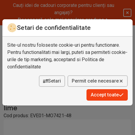
Cauți idei de cadouri corporate pentru clienți sau
angajați?
Descoperă cele mai populare produse
Setari de confidentialitate
Co
Site-ul nostru foloseste cookie-uri pentru functionare.
Pentru functionalitati mai largi, puteti sa permiteti cookie-
urile de tip marketing, acceptand si
Politica de
confidentialitate
Pelerine de ploaie
Setari
Permit cele necesare
Produs anterior
Produsul urmator
Accept toate
Pelerina ploaie in suport, Plastic,
lime
Cod produs:
EVE01-MO7421-48