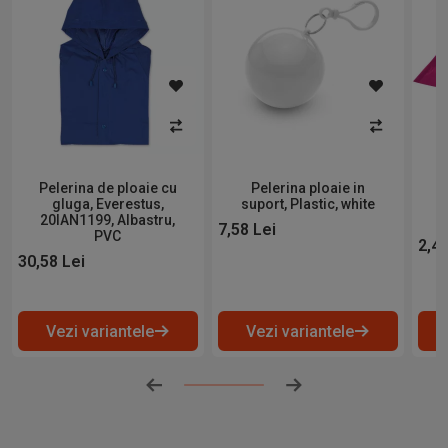
Pelerina de ploaie cu
Pelerina ploaie in
Z
gluga, Everestus,
suport, Plastic, white
p
20IAN1199, Albastru,
7,58
Lei
PVC
2,4
30,58
Lei
Progres:
0
%